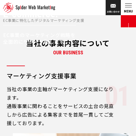
SCROLL
your Marketing of
E-commerce.
MENU
EC事業に特化したデジタルマーケティング支援
EC事業のマーケティング戦略を
当社の事業内容について
全面的にサポート致します。
OUR BUSINESS
マーケティング支援事業
当社の事業の主軸がマーケティング支援になり
ます。
通販事業に関わることをサービスの土台の見直
しから広告による集客までを首尾一貫してご支
援しております。